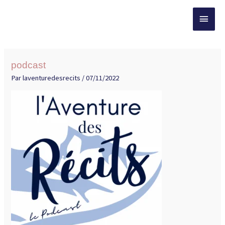
Aller
Menu
au
contenu
princ
podcast
Par
laventuredesrecits
/
07/11/2022