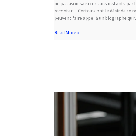
ne pas avoir saisi certains instants par l
raconter… Certains ont le désir de se r
peuvent faire appel à un biographe qui va 
Read More »
Auteur
.e
indépendant
.e
:
auteur