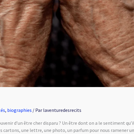
tés
,
biographies
/ Par
laventuredesrecits
ouvenir d’un être cher disparu ? Un être dont on a le sentiment qu’il 
s cartons, une lettre, une photo, un parfum pour nous ramener une